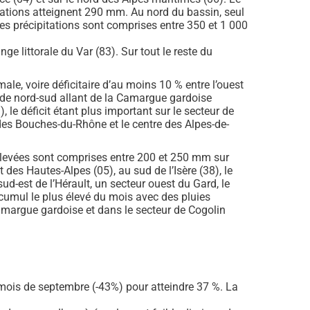
tations atteignent 290 mm. Au nord du bassin, seul
les précipitations sont comprises entre 350 et 1 000
e littorale du Var (83). Sur tout le reste du
ale, voire déficitaire d’au moins 10 % entre l’ouest
ande nord-sud allant de la Camargue gardoise
, le déficit étant plus important sur le secteur de
é des Bouches-du-Rhône et le centre des Alpes-de-
s élevées sont comprises entre 200 et 250 mm sur
t des Hautes-Alpes (05), au sud de l’Isère (38), le
ud-est de l’Hérault, un secteur ouest du Gard, le
 cumul le plus élevé du mois avec des pluies
amargue gardoise et dans le secteur de Cogolin
 mois de septembre (-43%) pour atteindre 37 %. La