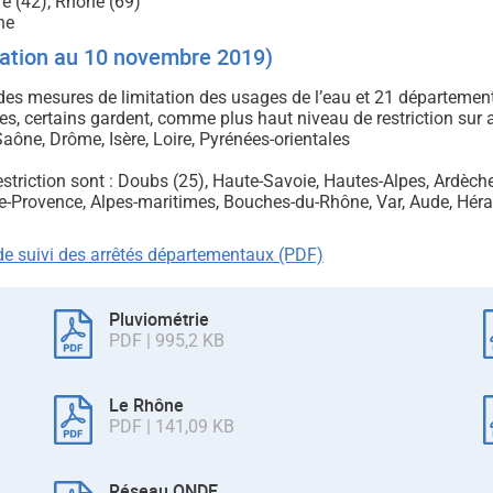
e (42), Rhône (69)
he
uation au 10 novembre 2019)
s mesures de limitation des usages de l’eau et 21 département
, certains gardent, comme plus haut niveau de restriction sur 
Saône, Drôme, Isère, Loire, Pyrénées-orientales
riction sont : Doubs (25), Haute-Savoie, Hautes-Alpes, Ardèche, T
te-Provence, Alpes-maritimes, Bouches-du-Rhône, Var, Aude, Hérau
de suivi des arrêtés départementaux (PDF)
Pluviométrie
PDF | 995,2 KB
Le Rhône
PDF | 141,09 KB
Réseau ONDE