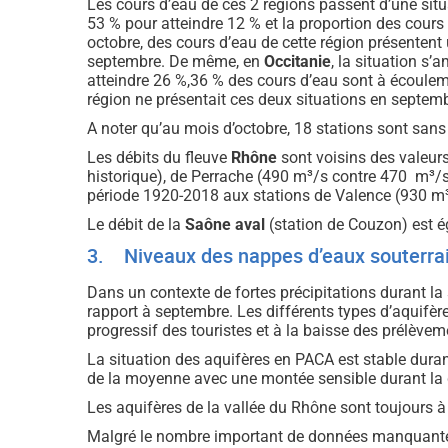
Les cours d’eau de ces 2 régions passent d’une sit
53 % pour atteindre 12 % et la proportion des cour
octobre, des cours d’eau de cette région présentent 
septembre. De même, en
Occitanie
, la situation s
atteindre 26 %,36 % des cours d’eau sont à écoulem
région ne présentait ces deux situations en septemb
A noter qu’au mois d’octobre, 18 stations sont san
Les débits du fleuve
Rhône
sont voisins des valeur
historique), de Perrache (490 m³/s contre 470 m³/s
période 1920-2018 aux stations de Valence (930 m³
Le débit de la
Saône aval
(station de Couzon) est é
3. Niveaux des nappes d’eaux souterra
Dans un contexte de fortes précipitations durant l
rapport à septembre. Les différents types d’aquifèr
progressif des touristes et à la baisse des prélèvemen
La situation des aquifères en PACA est stable duran
de la moyenne avec une montée sensible durant la 
Les aquifères de la vallée du Rhône sont toujours à
Malgré le nombre important de données manquantes 