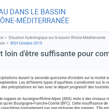
Aller
Skip
EAU DANS LE BASSIN
au
to
Re
contenu
main
ÔNE-MÉDITERRANÉE
principal
menu
ce
Situation hydrologique sur le bassin Rhône-Méditerranée
A
sin
BSH Octobre 2019
t loin d'être suffisante pour com
Ch
cipitations durant la seconde quinzaine d’octobre sur la moitié
 septembre. Les différents types d’aquifères s’améliorent sur le
 des précipitations en lien avec le départ progressif des touriste
de nappes en Auvergne-Rhône-Alpes (ARA) reste à des niveaux m
i qu’en Bourgogne-Franche-Comté (BFC). Cette insuffisance de la 
e caractérise normalement par une recharge des nappes. Elle est 