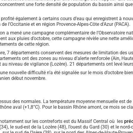
ui concentrent une forte densité de population du bassin ainsi qu
 profité également à certains cours d’eau qui enregistrent à nouve
 de l’Occitanie et en région Provence-Alpes-Côte d'Azur (PACA).
ion a mené une campagne complémentaire de l’Observatoire nati
nt aux pluies d’octobre, cette campagne révèle une nette amélio
tements de cette région.
e, 7 départements conservent des mesures de limitation des usa
artements ont des zones au niveau d’alerte renforcée (Ain, Haute
 au niveau de vigilance (Lozère). 21 départements ont levé leurs
ne nouvelle difficulté n’a été signalée sur le mois d’octobre bien
danien début novembre.
dessus des normales. La température moyenne mensuelle est de 1
n Rhône aval (+1,8°C). Pour le bassin Rhône amont, ce mois se c
 notamment sur les contreforts est du Massif Central où les
préc
34), le sud-est de la Lozère (48), l’ouest du Gard (30) et le nord
sur le sud de l’Isère (38), sur le nord des Alpes-de-Haute-Proven