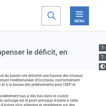
chercher
ugmenter la taille
Votre
Réduire la taille
recherche
penser le déficit, en
anger le contraste
 sud du bassin ont entraîné une hausse des niveaux
 versant méditerranéen d'Occitanie, conformément
s et à la baisse des prélèvements pour l’AEP et
odérément bas à très bas dans le couloir
recharge est le point principal d’alerte à cette
d'autant plus attendue et stratégique sur des