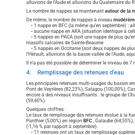
alluvions de l’Aude et alluvions du Quaternaire du R
Le nombre de nappes se maintenant
autour de la
De même, le nombre de nappes à niveau
modérémen
• 1 nappe en BFC (la même qu’en septembre) : allu
• aucune nappe en ARA (situation identique à cel
• 5 nappes en PACA (soit une nappe de plus qu’en s
massifs calcaires de Sainte-Beaume
• 5 nappes en Occitanie (soit deux nappes de plus 
l’Hérault, alluvions de la basse vallée de l’Aude, aq
Il n’a pas été possible de déterminer le niveau de 
4. Remplissage des retenues d’eau
Les principales retenues multi-usages du bassin en
Pont de Veyrières (82,23%), Salagou (100,00%), Cas
encore à des niveaux insuffisants : le groupe de C
(59,40%).
Quelques chiffres :
Le taux de remplissage des retenues évolue à la ha
Panthier (5,00%) en région
BFC
, Galaube (64,55%),
(-1,16 % par rapport à septembre).
• 11 retenues ont un taux de remplissage supérieur