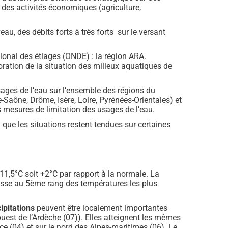
e des activités économiques (agriculture,
au, des débits forts à très forts sur le versant
onal des étiages (ONDE) : la région ARA.
ration de la situation des milieux aquatiques de
ges de l’eau sur l’ensemble des régions du
-Saône, Drôme, Isère, Loire, Pyrénées-Orientales) et
 mesures de limitation des usages de l’eau.
 que les situations restent tendues sur certaines
1,5°C soit +2°C par rapport à la normale. La
lasse au 5ème rang des températures les plus
ipitations
peuvent être localement importantes
-ouest de l’Ardèche (07)). Elles atteignent les mêmes
ce (04) et sur le nord des Alpes-maritimes (06). Le