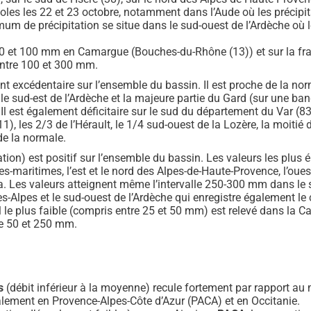
les les 22 et 23 octobre, notamment dans l’Aude où les précipi
imum de précipitation se situe dans le sud-ouest de l’Ardèche où 
 50 et 100 mm en Camargue (Bouches-du-Rhône (13)) et sur la frang
entre 100 et 300 mm.
t excédentaire sur l’ensemble du bassin. Il est proche de la norm
r le sud-est de l’Ardèche et la majeure partie du Gard (sur une b
Il est également déficitaire sur le sud du département du Var (83)
11), les 2/3 de l’Hérault, le 1/4 sud-ouest de la Lozère, la moiti
de la normale.
tion) est positif sur l’ensemble du bassin. Les valeurs les plu
lpes-maritimes, l’est et le nord des Alpes-de-Haute-Provence, l’oues
a. Les valeurs atteignent même l’intervalle 250-300 mm dans le s
es-Alpes et le sud-ouest de l’Ardèche qui enregistre également le
le plus faible (compris entre 25 et 50 mm) est relevé dans la C
tre 50 et 250 mm.
s
(débit inférieur à la moyenne) recule fortement par rapport au
palement en Provence-Alpes-Côte d’Azur (PACA) et en Occitanie.