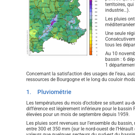
territoires, q
industrie…).
Les pluies ont
méditerranéen
Une seule rég
Consécutiveme
tous les dépar
Au 10 novembr
bassin : 6 dép
1 département
Concernant la satisfaction des usages de l’eau, aucu
ressources de Bourgogne et le long du couloir rho
1. Pluviométrie
Les températures du mois d’octobre se situent au-
différence est légèrement inférieure pour le bassi
élevées pour un mois de septembre depuis 1959.
Les pluies sont revenues sur l’ensemble du bassin,
entre 300 et 350 mm (sur le nord-ouest de l’Hérault (
valeurs que quelques secteurs du sud-est du bassin, 