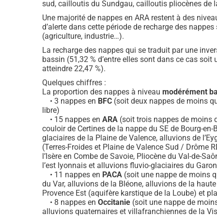
sud, cailloutis du Sundgau, cailloutis pliocènes de 
Une majorité de nappes en ARA restent à des niveau
d’alerte dans cette période de recharge des nappes 
(agriculture, industrie…).
La recharge des nappes qui se traduit par une invers
bassin (51,32 % d’entre elles sont dans ce cas soi
atteindre 22,47 %).
Quelques chiffres :
La proportion des nappes à niveau
modérément bas
• 3 nappes en
BFC
(soit deux nappes de moins qu’
libre)
• 15 nappes en
ARA
(soit trois nappes de moins 
couloir de Certines de la nappe du SE de Bourg-en-Bre
glaciaires de la Plaine de Valence, alluvions de l’
(Terres-Froides et Plaine de Valence Sud / Drôme RD),
l’Isère en Combe de Savoie, Pliocène du Val-de-Saône
l’est lyonnais et alluvions fluvio-glaciaires du Garo
• 11 nappes en
PACA
(soit une nappe de moins qu
du Var, alluvions de la Bléone, alluvions de la ha
Provence Est (aquifère karstique de la Loube) et p
• 8 nappes en
Occitanie
(soit une nappe de moins
alluvions quaternaires et villafranchiennes de la Vis