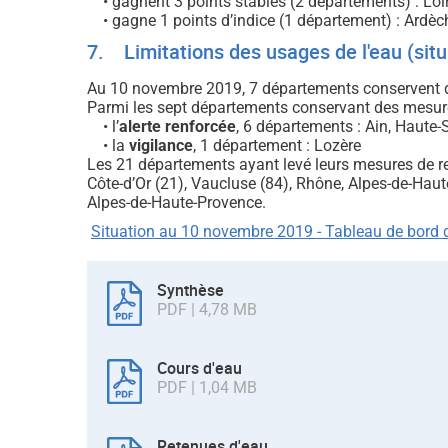
• gagnent 3 points stables (2 départements) : Loir
• gagne 1 points d’indice (1 département) : Ardèc
7. Limitations des usages de l'eau (sit
Au 10 novembre 2019, 7 départements conservent de
Parmi les sept départements conservant des mesures
• l’
alerte renforcée
, 6 départements : Ain, Haute-
• la
vigilance
, 1 département : Lozère
Les 21 départements ayant levé leurs mesures de rest
Côte-d’Or (21), Vaucluse (84), Rhône, Alpes-de-Hau
Alpes-de-Haute-Provence.
Situation au 10 novembre 2019 - Tableau de bord 
Synthèse
PDF | 4,78 MB
Cours d'eau
PDF | 1,04 MB
Retenues d'eau