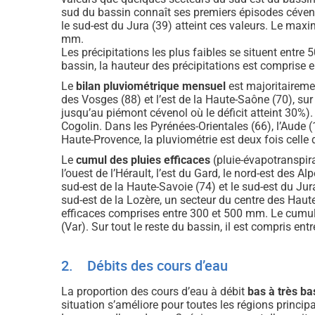
sud du bassin connaît ses premiers épisodes céveno
le sud-est du Jura (39) atteint ces valeurs. Le max
mm.
Les précipitations les plus faibles se situent entre
bassin, la hauteur des précipitations est comprise 
Le
bilan pluviométrique mensuel
est majoritairemen
des Vosges (88) et l’est de la Haute-Saône (70), su
jusqu’au piémont cévenol où le déficit atteint 30%). 
Cogolin. Dans les Pyrénées-Orientales (66), l’Aude (
Haute-Provence, la pluviométrie est deux fois celle 
Le
cumul des pluies efficaces
(pluie-évapotranspira
l’ouest de l’Hérault, l’est du Gard, le nord-est des A
sud-est de la Haute-Savoie (74) et le sud-est du Jur
sud-est de la Lozère, un secteur du centre des Haut
efficaces comprises entre 300 et 500 mm. Le cumul 
(Var). Sur tout le reste du bassin, il est compris en
2. Débits des cours d’eau
La proportion des cours d’eau à débit
bas à très ba
situation s’améliore pour toutes les régions princi