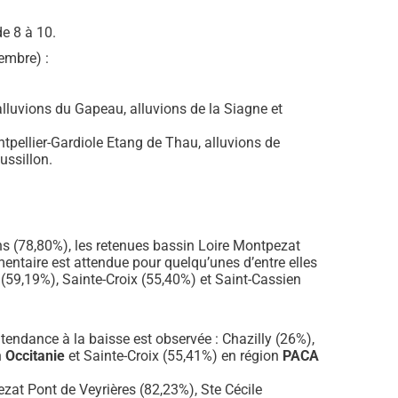
e 8 à 10.
embre) :
lluvions du Gapeau, alluvions de la Siagne et
tpellier-Gardiole Etang de Thau, alluvions de
ussillon.
ns (78,80%), les retenues bassin Loire Montpezat
ntaire est attendue pour quelqu’unes d’entre elles
(59,19%), Sainte-Croix (55,40%) et Saint-Cassien
endance à la baisse est observée : Chazilly (26%),
n
Occitanie
et Sainte-Croix (55,41%) en région
PACA
zat Pont de Veyrières (82,23%), Ste Cécile