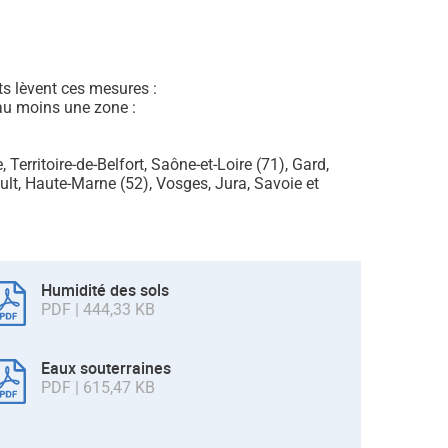
s lèvent ces mesures :
au moins une zone :
erritoire-de-Belfort, Saône-et-Loire (71), Gard,
lt, Haute-Marne (52), Vosges, Jura, Savoie et
Humidité des sols
PDF | 444,33 KB
Eaux souterraines
PDF | 615,47 KB