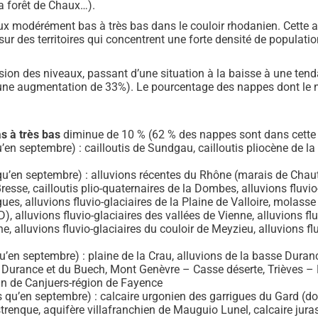
la forêt de Chaux…).
x modérément bas à très bas dans le couloir rhodanien. Cette ab
sur des territoires qui concentrent une forte densité de populat
ion des niveaux, passant d’une situation à la baisse à une tenda
t une augmentation de 33%). Le pourcentage des nappes dont le n
 à très bas
diminue de 10 % (62 % des nappes sont dans cette s
en septembre) : cailloutis de Sundgau, cailloutis pliocène de l
qu’en septembre) : alluvions récentes du Rhône (marais de Chauta
sse, cailloutis plio-quaternaires de la Dombes, alluvions fluvio-gl
Eygues, alluvions fluvio-glaciaires de la Plaine de Valloire, mol
 alluvions fluvio-glaciaires des vallées de Vienne, alluvions fluv
, alluvions fluvio-glaciaires du couloir de Meyzieu, alluvions fl
n
’en septembre) : plaine de la Crau, alluvions de la basse Duranc
ute Durance et du Buech, Mont Genèvre – Casse déserte, Trièves
lan de Canjuers-région de Fayence
 qu’en septembre) : calcaire urgonien des garrigues du Gard (
trenque, aquifère villafranchien de Mauguio Lunel, calcaire jurass