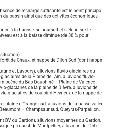
sence de recharge suffisante est le point principal
ion du bassin ainsi que des activités économiques
nce à la hausse, se poursuit et s’étend sur le
iveau est à la baisse diminue (de 38 % pour
ituation) :
a forêt de Chaux, et nappe de Dijon Sud (dont nappe
gne et Lavours), alluvions fluvio-glaciaires du
aciaires de la Plaine de l’Ain, alluvions fluvio-
asse miocène du Bas-Dauphiné – Plaine de Valence
io-glaciaires de la plaine de Bièvre, alluvions de
uvio-glaciaires du couloir d’Heyrieux de la nappe de
e, plaine d’Orange sud, alluvions de la basse vallée
 – Beaumont – Champsaur sud, Queyras-Parpaillon,
dont BV du Gardon), alluvions moyennes du Gardon,
ique pli ouest de Montpellier, alluvions de l’Orb,