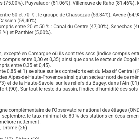
es (75,00%), Puyvalador (81,06%), Villeneuve de Raho (81,46%), 
ntre 50 et 70 % : le groupe de Chassezac (53,84%), Avène (64,9
-Cassien (59,40%)
pris entre 20 et 50 % : Canal du Centre (47,00%), Senechas (46
8 %) et Panthier (5,00%).
n, excepté en Camargue où ils sont très secs (indice compris ent
 compris entre 0,30 et 0,35) ainsi que dans le secteur de Cogolin 
pris entre 0,35 et 0,45).
0,85 et 1) se situe sur les contreforts est du Massif Central (l’o
 et des Alpes-de-Haute-Provence ainsi qu’un secteur nord de ce 
(73) et de la Haute-Savoie, sur les reliefs du Bugey, dans l’Ain (0
ort (90). Sur tout le reste du bassin, l’indice d’humidité des sols
e complémentaire de l’Observatoire national des étiages (ON
 septembre, le taux minimal de 80 % des stations en écoulement n’
améliore nettement :
n, Drôme (26)