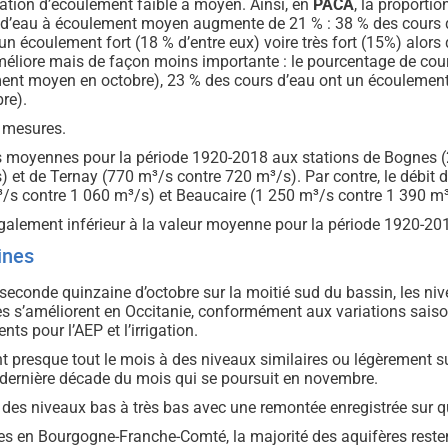
uation d’écoulement faible à moyen. Ainsi, en
PACA
, la proporti
s d’eau à écoulement moyen augmente de 21 % : 38 % des cours d’
un écoulement fort (18 % d’entre eux) voire très fort (15%) alors
’améliore mais de façon moins importante : le pourcentage de co
ent moyen en octobre), 23 % des cours d’eau ont un écoulement fo
re).
s mesures.
s moyennes pour la période 1920-2018 aux stations de Bognes 
) et de Ternay (770 m³/s contre 720 m³/s). Par contre, le débit 
/s contre 1 060 m³/s) et Beaucaire (1 250 m³/s contre 1 390 m³
galement inférieur à la valeur moyenne pour la période 1920-20
ines
a seconde quinzaine d’octobre sur la moitié sud du bassin, les 
es s’améliorent en Occitanie, conformément aux variations saiso
ts pour l’AEP et l’irrigation.
t presque tout le mois à des niveaux similaires ou légèrement s
dernière décade du mois qui se poursuit en novembre.
 des niveaux bas à très bas avec une remontée enregistrée sur q
en Bourgogne-Franche-Comté, la majorité des aquifères restent