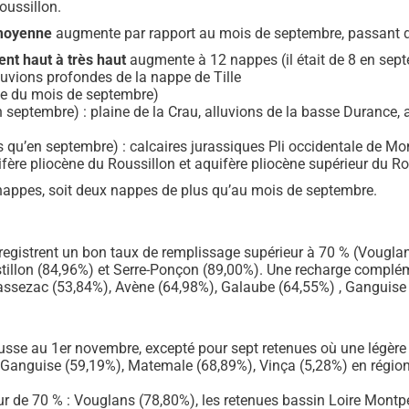
oussillon.
 moyenne
augmente par rapport au mois de septembre, passant d
t haut à très haut
augmente à 12 nappes (il était de 8 en sept
vions profondes de la nappe de Tille
le du mois de septembre)
eptembre) : plaine de la Crau, alluvions de la basse Durance, a
qu’en septembre) : calcaires jurassiques Pli occidentale de Mon
uifère pliocène du Roussillon et aquifère pliocène supérieur du Ro
7 nappes, soit deux nappes de plus qu’au mois de septembre.
registrent un bon taux de remplissage supérieur à 70 % (Vougla
tillon (84,96%) et Serre-Ponçon (89,00%). Une recharge compléme
hassezac (53,84%), Avène (64,98%), Galaube (64,55%) , Ganguise 
usse au 1er novembre, excepté pour sept retenues où une légère t
 Ganguise (59,19%), Matemale (68,89%), Vinça (5,28%) en régio
 de 70 % : Vouglans (78,80%), les retenues bassin Loire Montpe