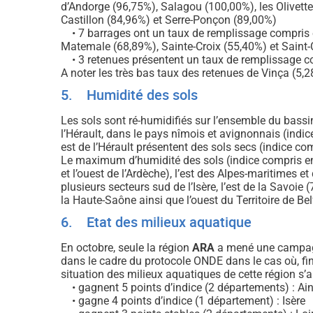
d’Andorge (96,75%), Salagou (100,00%), les Olivett
Castillon (84,96%) et Serre-Ponçon (89,00%)
• 7 barrages ont un taux de remplissage compris e
Matemale (68,89%), Sainte-Croix (55,40%) et Saint
• 3 retenues présentent un taux de remplissage com
A noter les très bas taux des retenues de Vinça (5,2
5. Humidité des sols
Les sols sont ré-humidifiés sur l’ensemble du bassi
l’Hérault, dans le pays nîmois et avignonnais (indice
est de l’Hérault présentent des sols secs (indice com
Le maximum d’humidité des sols (indice compris ente 
et l’ouest de l’Ardèche), l’est des Alpes-maritimes
plusieurs secteurs sud de l’Isère, l’est de la Savoie 
la Haute-Saône ainsi que l’ouest du Territoire de Belf
6. Etat des milieux aquatique
En octobre, seule la région
ARA
a mené une campagn
dans le cadre du protocole ONDE dans le cas où, fin
situation des milieux aquatiques de cette région s’
• gagnent 5 points d’indice (2 départements) : Ai
• gagne 4 points d’indice (1 département) : Isère