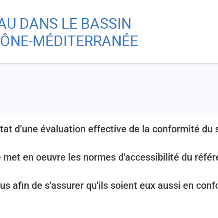
Aller
Skip
EAU DANS LE BASSIN
au
to
Re
contenu
main
ÔNE-MÉDITERRANÉE
principal
menu
A
Ch
ultat d’une évaluation effective de la conformité d
e met en oeuvre les normes d'accessibilité du référ
s afin de s'assurer qu'ils soient eux aussi en confo