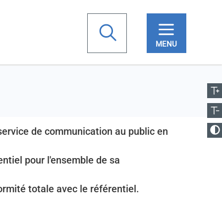
chercher
ugmenter la taille
Votre
Réduire la taille
recherche
anger le contraste
u service de communication au public en
entiel pour l'ensemble de sa
rmité totale avec le référentiel.