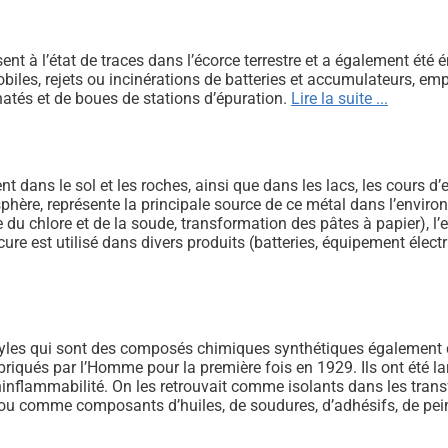
t à l’état de traces dans l’écorce terrestre et a également été 
biles, rejets ou incinérations de batteries et accumulateurs, e
atés et de boues de stations d’épuration.
Lire la suite ...
dans le sol et les roches, ainsi que dans les lacs, les cours d’ea
hère, représente la principale source de ce métal dans l’enviro
 du chlore et de la soude, transformation des pâtes à papier), l
rcure est utilisé dans divers produits (batteries, équipement éle
nyles qui sont des composés chimiques synthétiques également 
 fabriqués par l’Homme pour la première fois en 1929. Ils ont été
 d’ininflammabilité. On les retrouvait comme isolants dans les tra
 ou comme composants d’huiles, de soudures, d’adhésifs, de pei