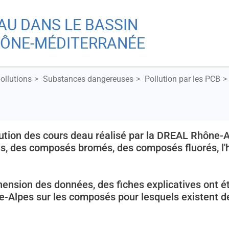
Aller
Skip
EAU DANS LE BASSIN
au
to
Re
contenu
main
ÔNE-MÉDITERRANÉE
principal
menu
A
pollutions
Substances dangereuses
Pollution par les PCB
Ch
llution des cours deau réalisé par la DREAL Rhône-
ds, des composés bromés, des composés fluorés, l
nsion des données, des fiches explicatives ont été
-Alpes sur les composés pour lesquels existent d