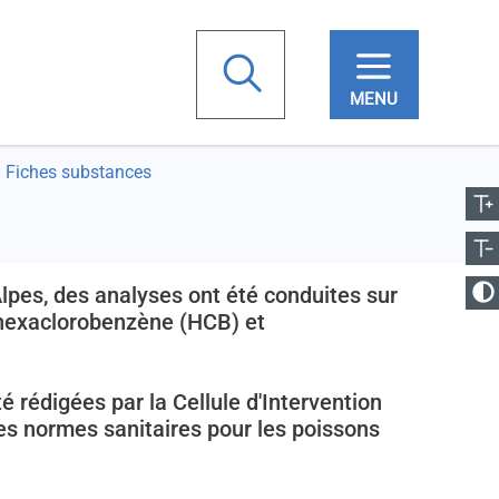
chercher
ugmenter la taille
Fiches substances
Votre
Réduire la taille
recherche
anger le contraste
Alpes, des analyses ont été conduites sur
'hexaclorobenzène (HCB) et
 rédigées par la Cellule d'Intervention
es normes sanitaires pour les poissons