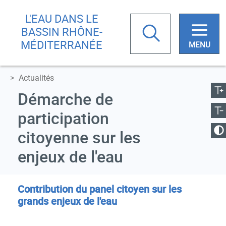
Aller
Skip
L'EAU DANS LE
au
to
Rechercher
BASSIN RHÔNE-
contenu
main
MÉDITERRANÉE
principal
menu
ugmenter la taille
Actualités
Votre
Réduire la taille
Démarche de
recherche
participation
anger le contraste
citoyenne sur les
enjeux de l'eau
Contribution du panel citoyen sur les
grands enjeux de l'eau