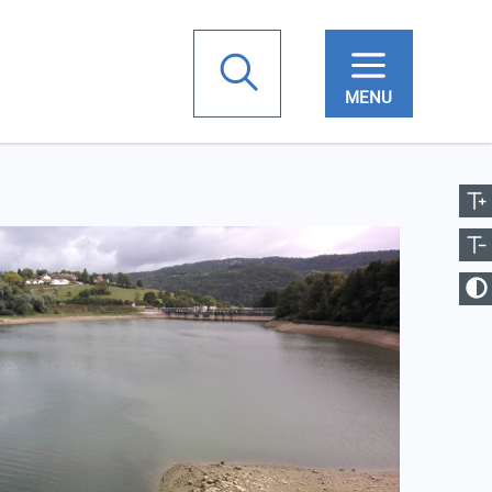
chercher
ugmenter la taille
Votre
Réduire la taille
recherche
anger le contraste