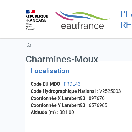
L'
RH
Charmines-Moux
Localisation
Code EU MDO
:
FRDL43
Code Hydrographique National
: V2525003
Coordonnée X Lambert93
: 897670
Coordonnée Y Lambert93
: 6576985
Altitude (m)
: 381.00