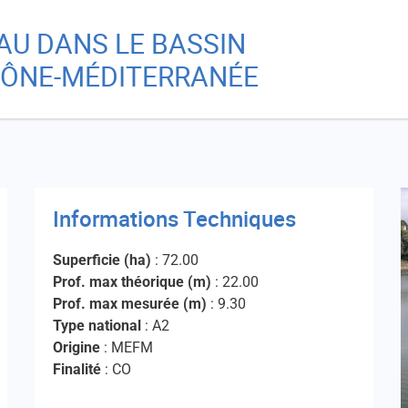
Aller
Skip
EAU DANS LE BASSIN
au
to
Re
contenu
main
ÔNE-MÉDITERRANÉE
principal
menu
A
Informations Techniques
Ch
Superficie (ha)
: 72.00
Prof. max théorique (m)
: 22.00
Prof. max mesurée (m)
: 9.30
Type national
: A2
Origine
: MEFM
Finalité
: CO