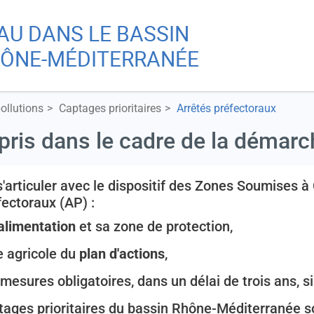
Aller
Skip
EAU DANS LE BASSIN
au
to
Re
contenu
main
ÔNE-MÉDITERRANÉE
principal
menu
A
pollutions
Captages prioritaires
Arrêtés préfectoraux
pris dans le cadre de la démarc
Ch
s'articuler avec le dispositif des Zones Soumises 
fectoraux (AP) :
'alimentation
et sa zone de protection,
ie agricole du
plan d'actions
,
mesures obligatoires, dans un délai de trois ans, s
ptages prioritaires du bassin Rhône-Méditerranée s