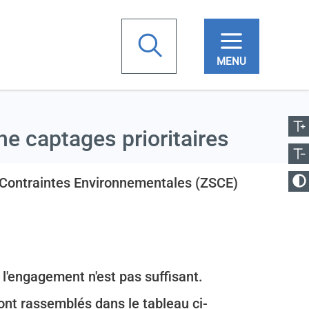
chercher
ugmenter la taille
Votre
Réduire la taille
he captages prioritaires
recherche
anger le contraste
à Contraintes Environnementales (ZSCE)
i l'engagement n'est pas suffisant.
ont rassemblés dans le tableau ci-