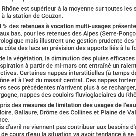
u
Rhône
est supérieur à la moyenne sur toutes les 
 à la station de Couzon.
4 % des
retenues à vocation multi-usages
présente
aux bas, pour les retenues des Alpes (Serre-Ponçon
rologique mais illustrent une gestion prudente des
a côte des lacs en prévision des apports liés à la 
de la végétation, la diminution des pluies efficace
nspiration à partir de mi-mars ont entraîné un ral
ctives. Certaines nappes interstitielles (à temps 
aône et à l’est du massif central. Ces nappes forte
rs secs précédentes n’arrivent plus à se recharger,
urgogne, nappes des couloirs fluvioglaciaires du R
 pris des
mesures de limitation des usages de l’eau
oire, Gallaure, Drôme des Collines et Plaine de Val
nce.
 d’avril ne viennent pas contribuer aux besoins d’e
 de cours d’eau la situation va avoir tendance à s