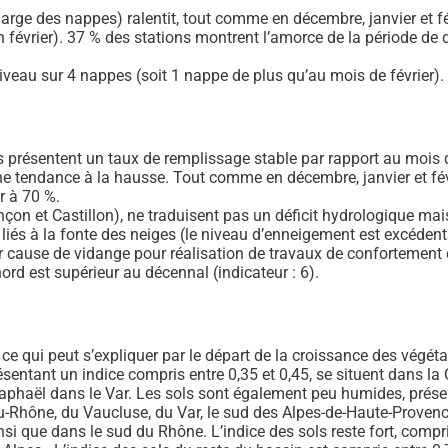
arge des nappes) ralentit, tout comme en décembre, janvier et fé
n février). 37 % des stations montrent l’amorce de la période de
 niveau sur 4 nappes (soit 1 nappe de plus qu’au mois de février).
 présentent un taux de remplissage stable par rapport au mois d
une tendance à la hausse. Tout comme en décembre, janvier et févr
r à 70 %.
nçon et Castillon), ne traduisent pas un déficit hydrologique ma
liés à la fonte des neiges (le niveau d’enneigement est excédent
r cause de vidange pour réalisation de travaux de confortement 
rd est supérieur au décennal (indicateur : 6).
ce qui peut s’expliquer par le départ de la croissance des végét
sentant un indice compris entre 0,35 et 0,45, se situent dans la 
haël dans le Var. Les sols sont également peu humides, présent
u-Rhône, du Vaucluse, du Var, le sud des Alpes-de-Haute-Provenc
i que dans le sud du Rhône. L’indice des sols reste fort, compris