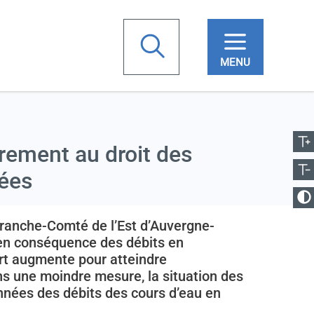
chercher
ugmenter la taille
Votre
Réduire la taille
recherche
èrement au droit des
gées
anger le contraste
Franche-Comté de l’Est d’Auvergne-
 en conséquence des débits en
fort augmente pour atteindre
ns une moindre mesure, la situation des
nnées des débits des cours d’eau en