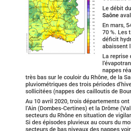
Le débit d
Saône
aval
En mars, 5
70 %. Les t
déficit hyd
abaissent l
La reprise 
l’évapotra
nappes réa
très bas sur le couloir du Rhône, de la S
pluviométriques des trois périodes d’hive
sollicitées (nappes des cailloutis de Bo
Au 10 avril 2020, trois départements ont
l’Ain (Dombes-Certines) et la Drôme (Vall
secteurs du Rhône en situation de vigila
Si des épisodes pluvieux au cours du mois
secteurs de bas niveaux des nappes voir