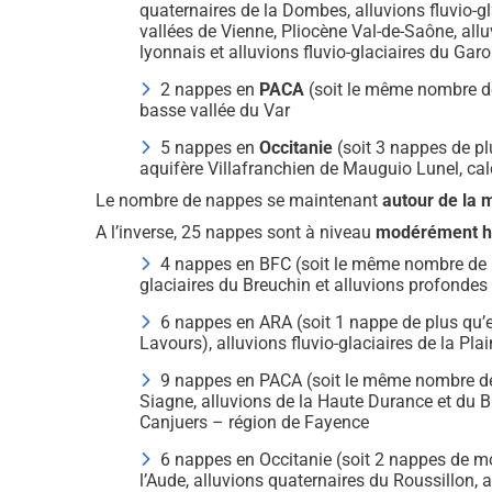
quaternaires de la Dombes, alluvions fluvio-gl
vallées de Vienne, Pliocène Val-de-Saône, alluv
lyonnais et alluvions fluvio-glaciaires du Gar
2 nappes en
PACA
(soit le même nombre de 
basse vallée du Var
5 nappes en
Occitanie
(soit 3 nappes de pl
aquifère Villafranchien de Mauguio Lunel, calca
Le nombre de nappes se maintenant
autour de la
A l’inverse, 25 nappes sont à niveau
modérément ha
4 nappes en BFC (soit le même nombre de nap
glaciaires du Breuchin et alluvions profondes 
6 nappes en ARA (soit 1 nappe de plus qu’e
Lavours), alluvions fluvio-glaciaires de la Pl
9 nappes en PACA (soit le même nombre de n
Siagne, alluvions de la Haute Durance et du
Canjuers – région de Fayence
6 nappes en Occitanie (soit 2 nappes de moi
l’Aude, alluvions quaternaires du Roussillon, 