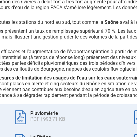
ion des rivières à débit fort à très fort augmente pour atteindr
 cours d’eau de la région PACA s’améliore légèrement. Les donnée
outes les stations du nord au sud, tout comme la
Saône
aval à l
es
présentent un taux de remplissage supérieur à 70 %. Les taux 
e mais illustrent une gestion prudente des volumes de la part de
s efficaces et l’augmentation de l’évapotranspiration à partir d
nterstitielles (à temps de réponse long) présentent des niveaux t
ées par les déficits pluviométriques des trois périodes d’hivers 
ppes des cailloutis de Bourgogne, nappes des couloirs fluvioglac
sures de limitation des usages de l’eau sur les eaux souterra
ont placés en alerte et cinq secteurs du Rhône en situation de v
e viennent pas contribuer aux besoins d’eau en agriculture en pa
ndance à se dégrader rapidement pendant la période de croissanc
Pluviométrie
PDF | 993,71 KB