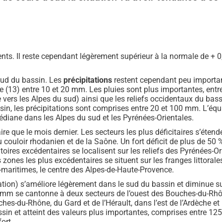
nts. Il reste cependant légèrement supérieur à la normale de + 
 sud du bassin. Les
précipitations
restent cependant peu importante
13) entre 10 et 20 mm. Les pluies sont plus importantes, entre 
 vers les Alpes du sud) ainsi que les reliefs occidentaux du bass
sin, les précipitations sont comprises entre 20 et 100 mm. L’éq
édiane dans les Alpes du sud et les Pyrénées-Orientales.
re que le mois dernier. Les secteurs les plus déficitaires s’étende
 couloir rhodanien et de la Saône. Un fort déficit de plus de 50 
rritoires excédentaires se localisent sur les reliefs des Pyrénées-
zones les plus excédentaires se situent sur les franges littorales
s-maritimes, le centre des Alpes-de-Haute-Provence.
tion) s’améliore légèrement dans le sud du bassin et diminue su
-50 mm se cantonne à deux secteurs de l’ouest des Bouches-du-Rhô
hes-du-Rhône, du Gard et de l’Hérault, dans l’est de l’Ardèche et
bassin et atteint des valeurs plus importantes, comprises entre 125
ort.