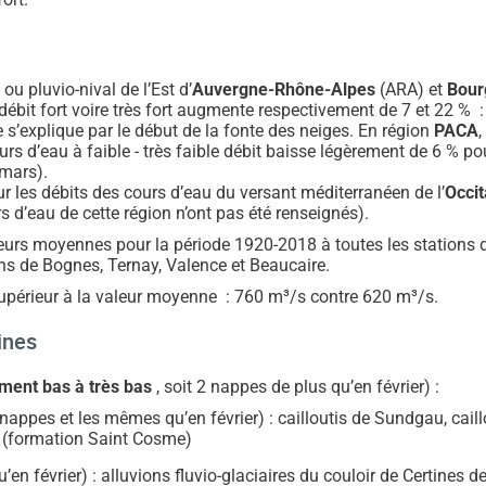
ou pluvio-nival de l’Est d’
Auvergne-Rhône-Alpes
(ARA) et
Bour
 débit fort voire très fort augmente respectivement de 7 et 22 %
 s’explique par le début de la fonte des neiges. En région
PACA
,
rs d’eau à faible - très faible débit baisse légèrement de 6 % po
 mars).
ur les débits des cours d’eau du versant méditerranéen de l’
Occit
 d’eau de cette région n’ont pas été renseignés).
eurs moyennes pour la période 1920-2018 à toutes les stations d
ns de Bognes, Ternay, Valence et Beaucaire.
upérieur à la valeur moyenne : 760 m³/s contre 620 m³/s.
ines
ent bas à très bas
, soit 2 nappes de plus qu’en février) :
ppes et les mêmes qu’en février) : cailloutis de Sundgau, caill
e (formation Saint Cosme)
en février) : alluvions fluvio-glaciaires du couloir de Certines d