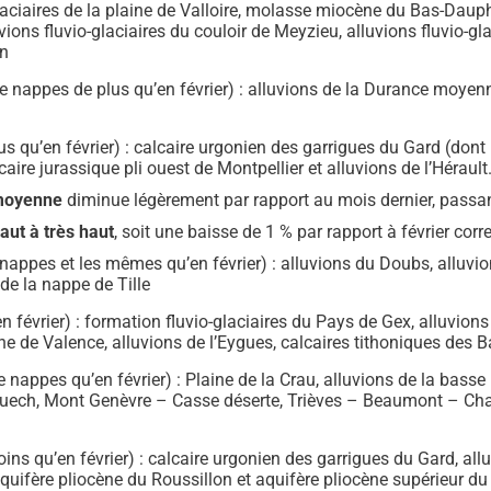
aciaires de la plaine de Valloire, molasse miocène du Bas-Dauphi
ions fluvio-glaciaires du couloir de Meyzieu, alluvions fluvio-gla
on
nappes de plus qu’en février) : alluvions de la Durance moyenne
us qu’en février) : calcaire urgonien des garrigues du Gard (do
ire jurassique pli ouest de Montpellier et alluvions de l’Hérault
 moyenne
diminue légèrement par rapport au mois dernier, passan
ut à très haut
, soit une baisse de 1 % par rapport à février co
pes et les mêmes qu’en février) : alluvions du Doubs, alluvions 
de la nappe de Tille
n février) : formation fluvio-glaciaires du Pays de Gex, alluvio
aine de Valence, alluvions de l’Eygues, calcaires tithoniques des 
appes qu’en février) : Plaine de la Crau, alluvions de la basse 
 Buech, Mont Genèvre – Casse déserte, Trièves – Beaumont – Ch
ns qu’en février) : calcaire urgonien des garrigues du Gard, allu
aquifère pliocène du Roussillon et aquifère pliocène supérieur du