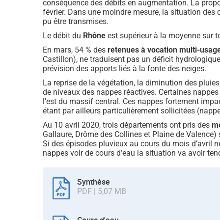
conséquence des débits en augmentation. La proport
février. Dans une moindre mesure, la situation des
pu être transmises.
Le débit du
Rhône
est supérieur à la moyenne sur t
En mars, 54 % des
retenues à vocation multi-usag
Castillon), ne traduisent pas un déficit hydrologiqu
prévision des apports liés à la fonte des neiges.
La reprise de la végétation, la diminution des pluie
de niveaux des nappes réactives. Certaines nappes i
l’est du massif central. Ces nappes fortement impact
étant par ailleurs particulièrement sollicitées (na
Au 10 avril 2020, trois départements ont pris des
me
Gallaure, Drôme des Collines et Plaine de Valence) s
Si des épisodes pluvieux au cours du mois d’avril n
nappes voir de cours d’eau la situation va avoir te
Synthèse
PDF | 5,07 MB