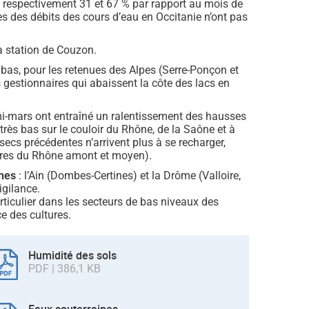
e respectivement 31 et 67 % par rapport au mois de
s des débits des cours d’eau en Occitanie n’ont pas
a station de Couzon.
bas, pour les retenues des Alpes (Serre-Ponçon et
s gestionnaires qui abaissent la côte des lacs en
e mi-mars ont entraîné un ralentissement des hausses
rès bas sur le couloir du Rhône, de la Saône et à
secs précédentes n’arrivent plus à se recharger,
iaires du Rhône amont et moyen).
ines
: l’Ain (Dombes-Certines) et la Drôme (Valloire,
igilance.
rticulier dans les secteurs de bas niveaux des
e des cultures.
Humidité des sols
PDF | 386,1 KB