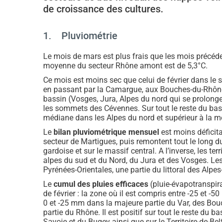
de croissance des cultures.
1. Pluviométrie
Le mois de mars est plus frais que les mois précéde
moyenne du secteur Rhône amont est de 5,3°C.
Ce mois est moins sec que celui de février dans le
en passant par la Camargue, aux Bouches-du-Rhône (
bassin (Vosges, Jura, Alpes du nord qui se prolonge
les sommets des Cévennes. Sur tout le reste du bas
médiane dans les Alpes du nord et supérieur à la m
Le
bilan pluviométrique mensuel
est moins déficitai
secteur de Martigues, puis remontent tout le long du
gardoise et sur le massif central. A l’inverse, les te
alpes du sud et du Nord, du Jura et des Vosges. Les 
Pyrénées-Orientales, une partie du littoral des Alpe
Le
cumul des pluies efficaces
(pluie-évapotranspira
de février : la zone où il est compris entre -25 et 
0 et -25 mm dans la majeure partie du Var, des Bouc
partie du Rhône. Il est positif sur tout le reste du 
Savoie et du Bugey ainsi que sur le Territoire-de-Belf