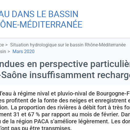
Aller
Skip
EAU DANS LE BASSIN
au
to
Re
contenu
main
ÔNE-MÉDITERRANÉE
principal
menu
ce
Situation hydrologique sur le bassin Rhône-Méditerranée
A
sin
Mars 2020
endues en perspective particuli
-Saône insuffisamment rechar
Ch
d’eau à régime nival et pluvio-nival de Bourgogne-
s profitent de la fonte des neiges et enregistrent
n. La proportion des rivières à débit fort à très 
ment 31 et 67 % par rapport au mois de février. Da
u de la région PACA s’améliore légèrement. Les do
’ont pas pu être transmises.