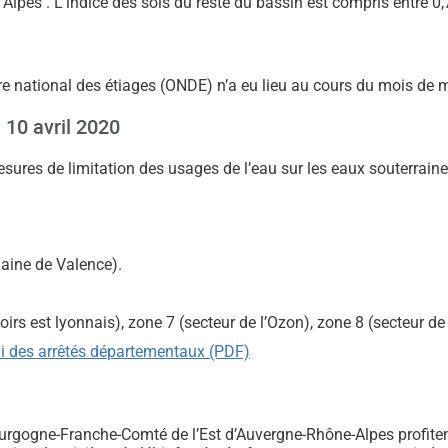
lpes . L’indice des sols du reste du bassin est compris entre 0,7
 national des étiages (ONDE) n’a eu lieu au cours du mois de 
10 avril 2020
esures de limitation des usages de l’eau sur les eaux souterrai
laine de Valence).
oirs est lyonnais), zone 7 (secteur de l’Ozon), zone 8 (secteur 
ivi des arrêtés départementaux (PDF)
ourgogne-Franche-Comté de l’Est d’Auvergne-Rhône-Alpes profitent